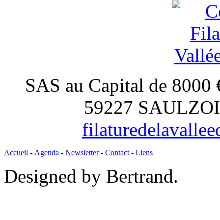
SAS au Capital de 8000 
59227 SAULZOIR,
filaturedelavall
Accueil
-
Agenda
-
Newsletter
-
Contact
-
Liens
Designed by Bertrand.