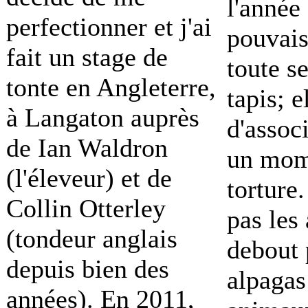
l'année 
perfectionner et j'ai
pouvais
fait un stage de
toute se
tonte en Angleterre,
tapis; e
à Langaton auprès
d'associ
de Ian Waldron
un mom
(l'éleveur) et de
torture.
Collin Otterley
pas les
(tondeur anglais
debout 
depuis bien des
alpagas
années). En 2011,