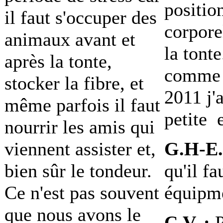
positio
il faut s'occuper des
corpore
animaux avant et
la tonte
après la tonte,
comme 
stocker la fibre, et
2011 j'
même parfois il faut
petite 
nourrir les amis qui
viennent assister et,
G.H-E.
bien sûr le tondeur.
qu'il fa
Ce n'est pas souvent
équipme
que nous avons le
C.V. :
P