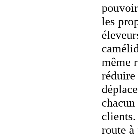
pouvoir
les prop
éleveur
camélid
même ré
réduire 
déplac
chacun
clients.
route à 