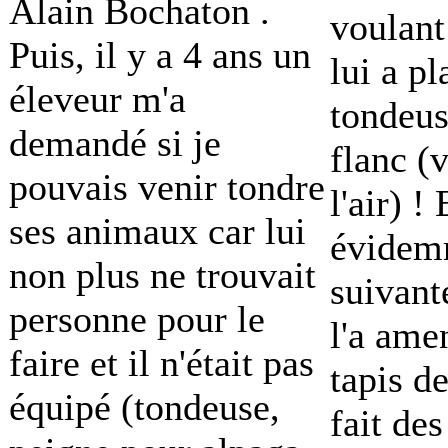
Alain Bochaton .
voulant
Puis, il y a 4 ans un
lui a pl
éleveur m'a
tondeus
demandé si je
flanc (
pouvais venir tondre
l'air) !
ses animaux car lui
évidem
non plus ne trouvait
suivant
personne pour le
l'a ame
faire et il n'était pas
tapis de
équipé (tondeuse,
fait de