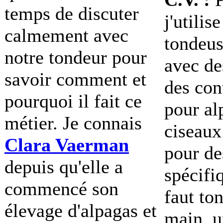
temps de discuter
j'utilis
calmement avec
tondeu
notre tondeur pour
avec de
savoir comment et
des con
pourquoi il fait ce
pour al
métier. Je connais
ciseaux
Clara Vaerman
pour de
depuis qu'elle a
spécifi
commencé son
faut ton
élevage d'alpagas et
main, u