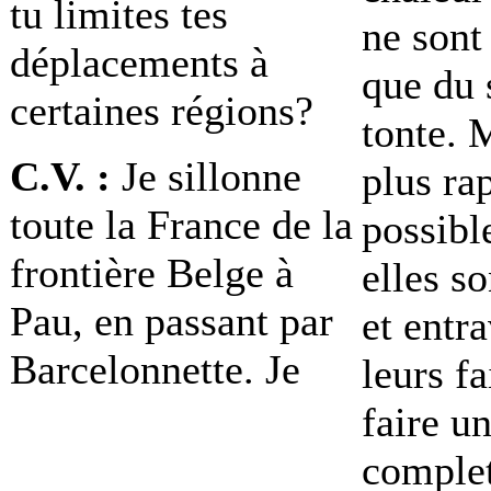
tu limites tes
ne sont
déplacements à
que du 
certaines régions?
tonte. M
C.V. :
Je sillonne
plus ra
toute la France de la
possibl
frontière Belge à
elles s
Pau, en passant par
et entr
Barcelonnette. Je
leurs fa
faire un
complet