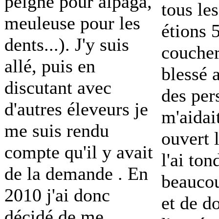
peigne pour alpaga,
tous le
meuleuse pour les
étions 
dents...). J'y suis
coucher
allé, puis en
blessé 
discutant avec
des per
d'autres éleveurs je
m'aidai
me suis rendu
ouvert 
compte qu'il y avait
l'ai to
de la demande . En
beauco
2010 j'ai donc
et de d
décidé de me