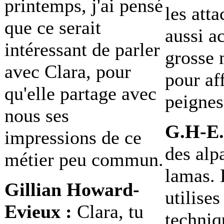
printemps, j'ai pensé
les atta
que ce serait
aussi a
intéressant de parler
grosse
avec Clara, pour
pour aff
qu'elle partage avec
peignes
nous ses
G.H-E.
impressions de ce
des alp
métier peu commun.
lamas. 
Gillian Howard-
utilise
Evieux :
Clara, tu
techniq