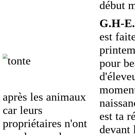
début m
G.H-E.
est fait
printem
pour b
d'éleve
moment
après les animaux
naissan
car leurs
est ta r
propriétaires n'ont
devant 