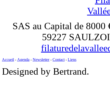
SAS au Capital de 8000 
59227 SAULZOIR,
filaturedelavall
Accueil
-
Agenda
-
Newsletter
-
Contact
-
Liens
Designed by Bertrand.