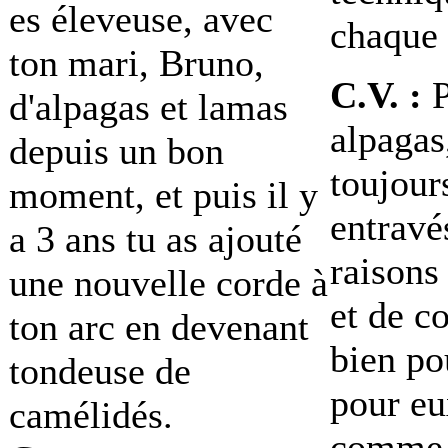
es éleveuse, avec
chaque 
ton mari, Bruno,
C.V. :
P
d'alpagas et lamas
alpagas,
depuis un bon
toujour
moment, et puis il y
entravé
a 3 ans tu as ajouté
raisons
une nouvelle corde à
et de co
ton arc en devenant
bien po
tondeuse de
pour eux
camélidés.
comme 